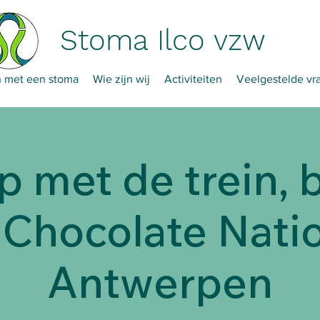
Stoma Ilco vzw
 met een stoma
Wie zijn wij
Activiteiten
Veelgestelde vr
p met de trein,
 Chocolate Natio
Antwerpen