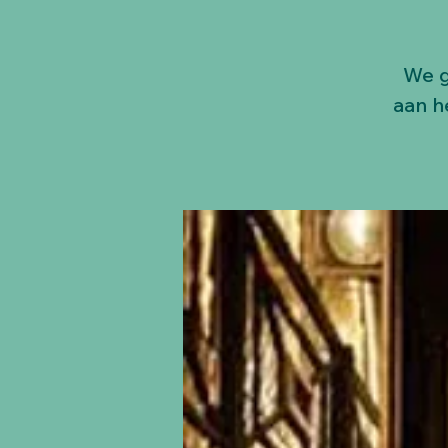
We g
aan h