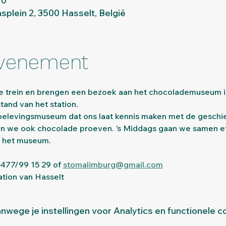
10
nsplein 2, 3500 Hasselt, België
evenement
e trein en brengen een bezoek aan het chocolademuseum i
and van het station.
n we ook chocolade proeven. ’s Middags gaan we samen ete
n het museum.
0477/99 15 29 of 
stomalimburg@gmail.com
ation van Hasselt
wege je instellingen voor Analytics en functionele c