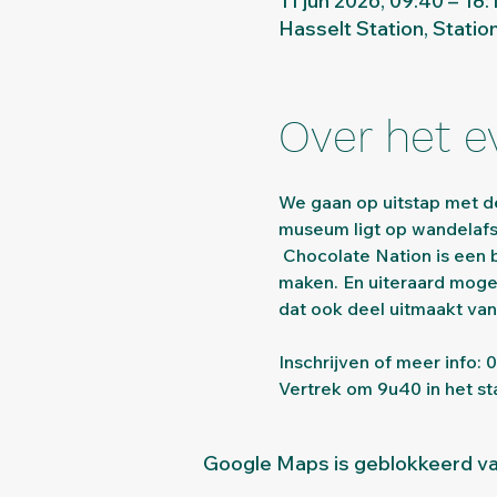
11 jun 2026, 09:40 – 18:
Hasselt Station, Statio
Over het 
We gaan op uitstap met d
museum ligt op wandelafst
 Chocolate Nation is een belevingsmuseum dat ons laat kennis maken met de geschiedenis van het chocolade 
maken. En uiteraard moge
dat ook deel uitmaakt va
Inschrijven of meer info: 
Vertrek om 9u40 in het st
Google Maps is geblokkeerd van