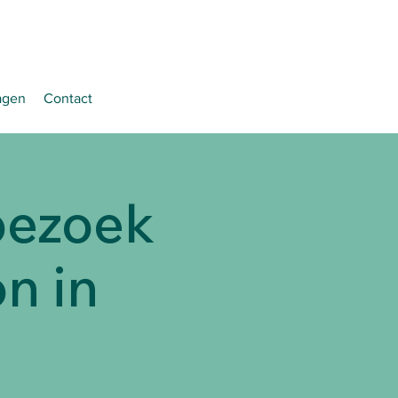
agen
Contact
 bezoek
n in