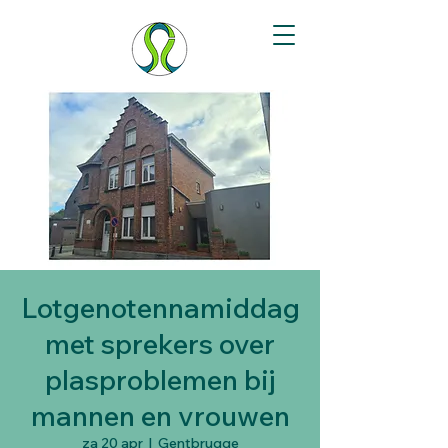
Stoma Ilco vzw
Lotgenotennamiddag
met sprekers over
plasproblemen bij
mannen en vrouwen
za 20 apr
  |  
Gentbrugge