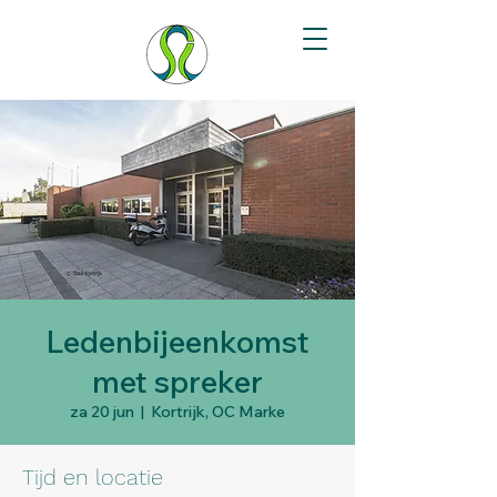
Stoma Ilco vzw
Ledenbijeenkomst
met spreker
za 20 jun
  |  
Kortrijk, OC Marke
Tijd en locatie